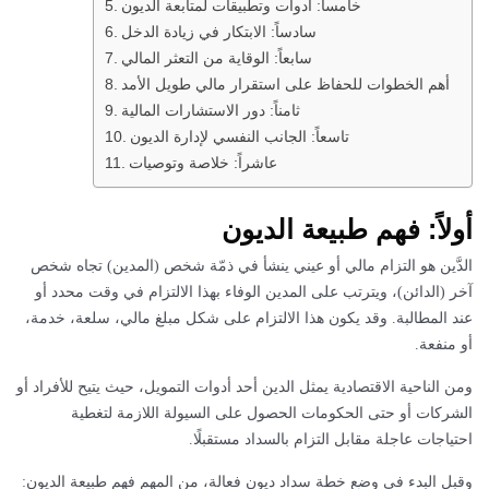
خامساً: أدوات وتطبيقات لمتابعة الديون
سادساً: الابتكار في زيادة الدخل
سابعاً: الوقاية من التعثر المالي
أهم الخطوات للحفاظ على استقرار مالي طويل الأمد
ثامناً: دور الاستشارات المالية
تاسعاً: الجانب النفسي لإدارة الديون
عاشراً: خلاصة وتوصيات
أولاً: فهم طبيعة الديون
الدَّين هو التزام مالي أو عيني ينشأ في ذمّة شخص (المدين) تجاه شخص
آخر (الدائن)، ويترتب على المدين الوفاء بهذا الالتزام في وقت محدد أو
عند المطالبة. وقد يكون هذا الالتزام على شكل مبلغ مالي، سلعة، خدمة،
أو منفعة.
ومن الناحية الاقتصادية يمثل الدين أحد أدوات التمويل، حيث يتيح للأفراد أو
الشركات أو حتى الحكومات الحصول على السيولة اللازمة لتغطية
احتياجات عاجلة مقابل التزام بالسداد مستقبلًا.
وقبل البدء في وضع خطة سداد ديون فعالة، من المهم فهم طبيعة الديون: