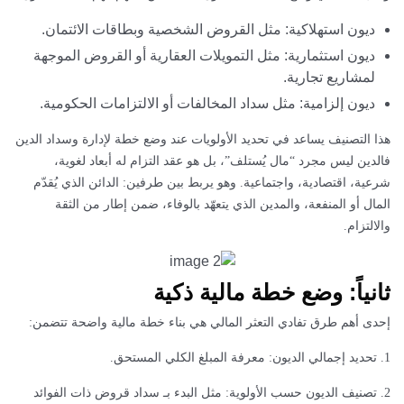
ديون استهلاكية: مثل القروض الشخصية وبطاقات الائتمان.
ديون استثمارية: مثل التمويلات العقارية أو القروض الموجهة
لمشاريع تجارية.
ديون إلزامية: مثل سداد المخالفات أو الالتزامات الحكومية.
هذا التصنيف يساعد في تحديد الأولويات عند وضع خطة لإدارة وسداد الدين
فالدين ليس مجرد “مال يُستلف”، بل هو عقد التزام له أبعاد لغوية،
شرعية، اقتصادية، واجتماعية. وهو يربط بين طرفين: الدائن الذي يُقدّم
المال أو المنفعة، والمدين الذي يتعهّد بالوفاء، ضمن إطار من الثقة
والالتزام.
ثانياً: وضع خطة مالية ذكية
إحدى أهم طرق تفادي التعثر المالي هي بناء خطة مالية واضحة تتضمن:
1. تحديد إجمالي الديون: معرفة المبلغ الكلي المستحق.
2. تصنيف الديون حسب الأولوية: مثل البدء بـ سداد قروض ذات الفوائد