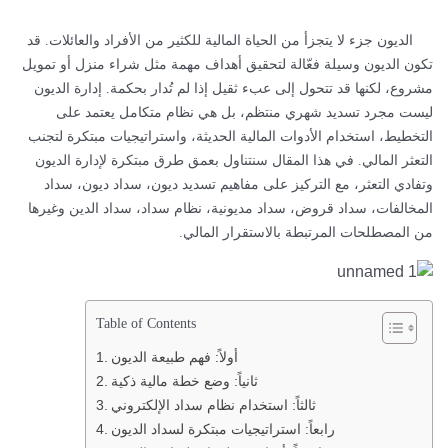
الديون جزء لا يتجزأ من الحياة المالية للكثير من الأفراد والعائلات. قد
تكون الديون وسيلة فعّالة لتحقيق أهداف مهمة مثل شراء منزل أو تمويل
مشروع، لكنها قد تتحول إلى عبء ثقيل إذا لم تُدار بحكمة. إدارة الديون
ليست مجرد تسديد شهري منتظم، بل هي نظام متكامل يعتمد على
التخطيط، استخدام الأدوات المالية الحديثة، واستراتيجيات مبتكرة لتجنب
التعثر المالي. في هذا المقال سنتناول بعمق طرق مبتكرة لإدارة الديون
وتفادي التعثر، مع التركيز على مفاهيم تسديد ديون، سداد ديون، سداد
المخالفات، سداد قروض، سداد مديونية، نظام سداد، سداد الدين وغيرها
من المصطلحات المرتبطة بالاستقرار المالي.
Table of Contents
أولاً: فهم طبيعة الديون
ثانياً: وضع خطة مالية ذكية
ثالثاً: استخدام نظام سداد الإلكتروني
رابعاً: استراتيجيات مبتكرة لسداد الديون