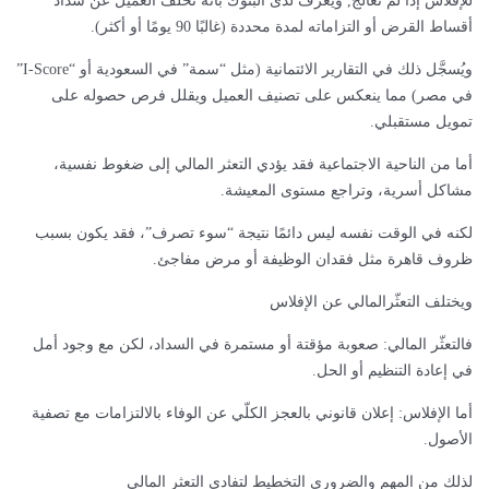
للإفلاس إذا لم تُعالَج, ويُعرَّف لدى البنوك بأنه تخلّف العميل عن سداد
أقساط القرض أو التزاماته لمدة محددة (غالبًا 90 يومًا أو أكثر).
ويُسجَّل ذلك في التقارير الائتمانية (مثل “سمة” في السعودية أو “I-Score”
في مصر) مما ينعكس على تصنيف العميل ويقلل فرص حصوله على
تمويل مستقبلي.
أما من الناحية الاجتماعية فقد يؤدي التعثر المالي إلى ضغوط نفسية،
مشاكل أسرية، وتراجع مستوى المعيشة.
لكنه في الوقت نفسه ليس دائمًا نتيجة “سوء تصرف”، فقد يكون بسبب
ظروف قاهرة مثل فقدان الوظيفة أو مرض مفاجئ.
ويختلف التعثّرالمالي عن الإفلاس
فالتعثّر المالي: صعوبة مؤقتة أو مستمرة في السداد، لكن مع وجود أمل
في إعادة التنظيم أو الحل.
أما الإفلاس: إعلان قانوني بالعجز الكلّي عن الوفاء بالالتزامات مع تصفية
الأصول.
لذلك من المهم والضروري التخطيط لتفادي التعثر المالي