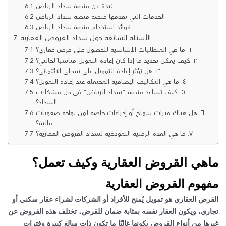
نبذة عن منصة سداد الرياض
الخدمات التي تقدمها منصة منصة سداد الرياض
فوائد استخدام منصة سداد الرياض
الأسئلة الشائعة حول سداد القروض العقارية
١. ما هي المتطلبات الأساسية للحصول على قرض عقاري؟
٢. كيف يمكن تحديد ما إذا كان إعادة التمويل مناسباً لحالتي؟
٣. هل تؤثر إعادة التمويل على سجلي الائتماني؟
٤. ما هي التكاليف الإضافية المحتملة عند إعادة التمويل؟
٥. كيف تساعد منصة “سداد الرياض” في حل مشكلات
السداد؟
٦. هل هناك فترات سماح أو إجراءات خاصة لمن يواجه صعوبات
مالية؟
٧. ما هي المدة الزمنية النموذجية لسداد القروض العقارية؟
ماهي القروض العقارية وكيف تعمل؟
مفهوم القروض العقارية
القرض العقاري هو تمويل يُمنح للأفراد أو الشركات لشراء عقار سكني أو
تجاري، ويكون العقار نفسه بمثابة ضمان للقرض. تختلف هذه القروض عن
غيرها من أنواع القروض بكونها غالبًا ما تكون ذات مبالغ كبيرة وفترات